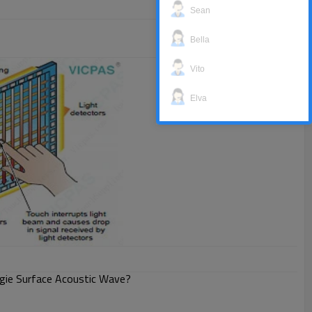
Sean
Bella
Vito
Elva
gie Surface Acoustic Wave?