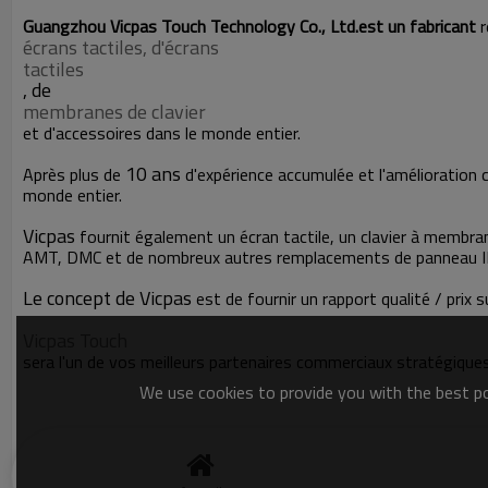
Guangzhou Vicpas Touch Technology Co., Ltd.est un fabricant
r
écrans tactiles, d'écrans
tactiles
, de
membranes de clavier
et d'accessoires dans le monde entier.
10 ans
Après plus de
d'expérience accumulée et l'amélioration c
monde entier.
Vicpas
fournit également un écran tactile, un clavier à membr
AMT, DMC et de nombreux autres remplacements de panneau I
Le concept de Vicpas
est de fournir un rapport qualité / prix 
Vicpas Touch
sera l'un de vos meilleurs partenaires commerciaux stratégiques 
We use cookies to provide you with the best pos