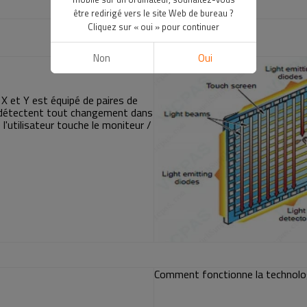
être redirigé vers le site Web de bureau ?
Cliquez sur « oui » pour continuer
Non
Oui
 X et Y est équipé de paires de
 détectent tout changement dans
l'utilisateur touche le moniteur /
Comment fonctionne la technolo