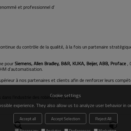
enommé et professionnel d'
ontinue du contrôle de la qualité, à la fois un partenaire stratégiq
ane pour
Siemens, Allen Bradley, B&R, KUKA, Beijer, ABB, Proface
, 
HM d'automatisation.
supérieur à nos partenaires et clients afin de renforcer leurs compé
Cookie settings
dans l'industrie des robinets en Chine.
sible experience. They also allow us to analyze user behavior in 
Accept all
Accept Selection
Reject All
Necessary
Analytics
Preferences
Marketing