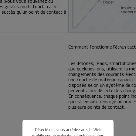
ets (vous vous souvenez du
es gestes multi-touch, car le
c succès qu'un point de contact à
Comment fonctionne l'écran tacti
Les iPhones, iPads, smartphones
que quelques-uns, utilisent la mé
changements des courants électr
une couche de matériau capacitif 
disposés selon un système de coord
peuvent alors détecter les change
En conséquence, chaque point indiv
qui est ensuite renvoyé au proces
plusieurs points de contact.
Détecté que vous accédez au site Web
mobile sur un ordinateur, souhaitez-vous