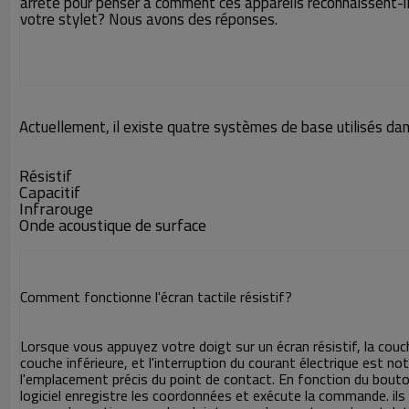
arrêté pour penser à comment ces appareils reconnaissent-il
votre stylet? Nous avons des réponses.
Actuellement, il existe quatre systèmes de base utilisés dans
Résistif
Capacitif
Infrarouge
Onde acoustique de surface
Comment fonctionne l'écran tactile résistif?
Lorsque vous appuyez votre doigt sur un écran résistif, la couch
couche inférieure, et l'interruption du courant électrique est notée
l'emplacement précis du point de contact. En fonction du bouto
logiciel enregistre les coordonnées et exécute la commande. ils