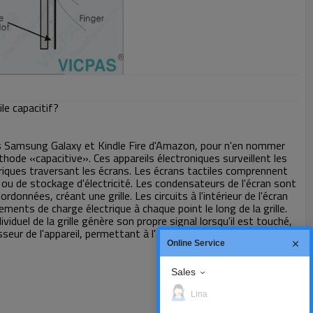
le capacitif?
 Samsung Galaxy et Kindle Fire d'Amazon, pour n'en nommer
thode «capacitive». Ces appareils électroniques surveillent les
iques traversant les écrans. Les écrans tactiles comprennent
ou de stockage d'électricité. Les condensateurs de l'écran sont
onnées, créant une grille. Les circuits à l'intérieur de l'écran
ments de charge électrique à chaque point le long de la grille.
iduel de la grille génère son propre signal lorsqu'il est touché,
seur de l'appareil, permettant à l'appareil de reconnaître
Online Service
Sales
Lina